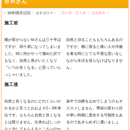
市ｍさん
16年08月12日
カテゴリー：
四十肩・五十肩
習志野市
施工前
腕が挙がらないＭさんは三十半ば
自然と治ることももちろんあるの
ですが、四十肩になってしまいま
ですが、横に寝ると痛い人や洋服
した。特に何かやって傷めた訳で
を着る時にとても不便な思いをし
もなく、自然と肩がいたくなり
ながら生活を送らなけばなりませ
『いつか良くなる』と思っていら
ん。
っしゃいました。
施工後
自然と良くなるのにどのくらいか
途中で治療を止めてしまうのもオ
かるかと言うとおおよそ2～3年単
ススメしません。季節の変わり目
位です。もちろん自然と良くなる
や寒い時期に悪化する可能性もあ
とは限りません。出来ればしっか
るのであきらめずに通いましょ
りと治してもらえるところへ行か
う。