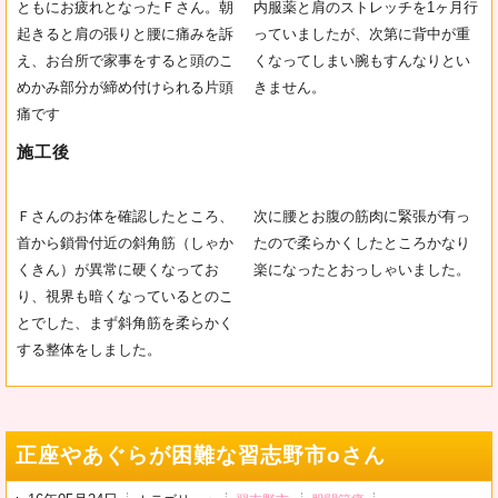
ともにお疲れとなったＦさん。朝
内服薬と肩のストレッチを1ヶ月行
起きると肩の張りと腰に痛みを訴
っていましたが、次第に背中が重
え、お台所で家事をすると頭のこ
くなってしまい腕もすんなりとい
めかみ部分が締め付けられる片頭
きません。
痛です
施工後
Ｆさんのお体を確認したところ、
次に腰とお腹の筋肉に緊張が有っ
首から鎖骨付近の斜角筋（しゃか
たので柔らかくしたところかなり
くきん）が異常に硬くなってお
楽になったとおっしゃいました。
り、視界も暗くなっているとのこ
とでした、まず斜角筋を柔らかく
する整体をしました。
正座やあぐらが困難な習志野市oさん