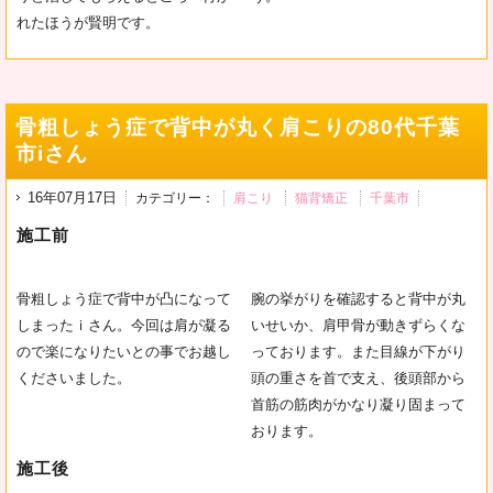
れたほうが賢明です。
骨粗しょう症で背中が丸く肩こりの80代千葉
市iさん
16年07月17日
カテゴリー：
肩こり
猫背矯正
千葉市
施工前
骨粗しょう症で背中が凸になって
腕の挙がりを確認すると背中が丸
しまったｉさん。今回は肩が凝る
いせいか、肩甲骨が動きずらくな
ので楽になりたいとの事でお越し
っております。また目線が下がり
くださいました。
頭の重さを首で支え、後頭部から
首筋の筋肉がかなり凝り固まって
おります。
施工後