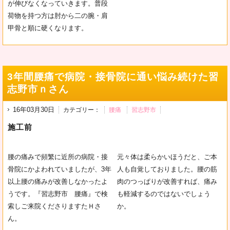
が伸びなくなっていきます。普段
荷物を持つ方は肘から二の腕・肩
甲骨と順に硬くなります。
3年間腰痛で病院・接骨院に通い悩み続けた習
志野市ｎさん
16年03月30日
カテゴリー：
腰痛
習志野市
施工前
腰の痛みで頻繁に近所の病院・接
元々体は柔らかいほうだと、ご本
骨院にかよわれていましたが、3年
人も自覚しておりました。腰の筋
以上腰の痛みが改善しなかったよ
肉のつっぱりが改善すれば、痛み
うです。『習志野市 腰痛』で検
も軽減するのではないでしょう
索しご来院くださりますたＨさ
か。
ん。