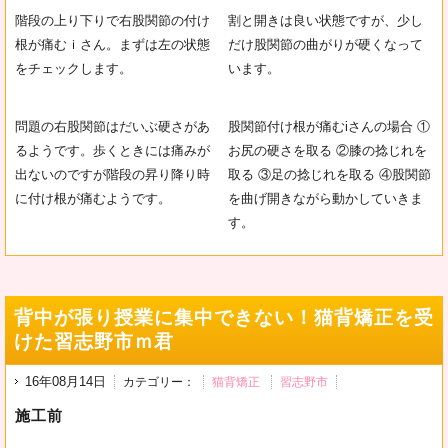
階段の上り下りで右股関節の付け
割と開きは良い状態ですが、少し
根が痛むｉさん。まずは左の状態
だけ股関節の曲がりが硬くなって
をチェックします。
います。
問題の右股関節はだいぶ硬さがあ
股関節付け根が痛むiさんの場合 ①
るようです。歩くときには痛みが
お尻の硬さを取る ②膝の捻じれを
出ないのですが階段の昇り降り時
取る ③足の捻じれを取る ④股関節
に付け根が痛むようです。
を曲げ開きながら動かしていきま
す。
背中が張り授業に集中できない！猫背矯正を受
けた習志野市ｍ君
16年08月14日
カテゴリー：
猫背矯正
習志野市
施工前