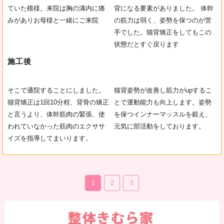
ていた模様。来院は胸の溝内に痛
背になる要素がありました。 体幹
みがありお母様と一緒にご来院
の筋力は弱く、姿勢を保つのが苦
手でした。猫背矯正をしてもこの
状態だとすぐ戻ります
施工後
そこで通院することにしました。
猫背姿勢が改善し筋力がupするこ
猫背矯正は1回10分程、背骨の矯正
とで運動能力も向上します。姿勢
と言うより、体幹筋肉の緊張、使
を保つインナーマッスルを鍛え、
われていなかった筋肉のエクササ
元気に部活動をしております。
イズを指導してまいります。
1
2
3