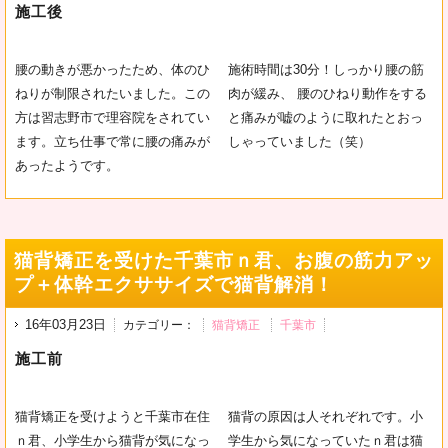
施工後
腰の動きが悪かったため、体のひ
施術時間は30分！しっかり腰の筋
ねりが制限されたいました。この
肉が緩み、 腰のひねり動作をする
方は習志野市で理容院をされてい
と痛みが嘘のように取れたとおっ
ます。立ち仕事で常に腰の痛みが
しゃっていました（笑）
あったようです。
猫背矯正を受けた千葉市ｎ君、お腹の筋力アッ
プ＋体幹エクササイズで猫背解消！
16年03月23日
カテゴリー：
猫背矯正
千葉市
施工前
猫背矯正を受けようと千葉市在住
猫背の原因は人それぞれです。小
ｎ君、小学生から猫背が気になっ
学生から気になっていたｎ君は猫