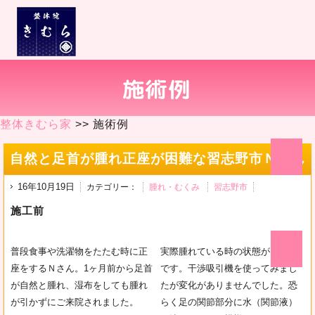
整体きむら家
>> 施術例
自然と足首が腫れ正座が困難な習志野市Ｎさん
16年10月19日
カテゴリー：
腫れ・むくみ
習志野市
施工前
普段食事や洗濯物をたたむ時に正
実際腫れている時の状態がこちら
座をするＮさん。1ヶ月前から足首
です。干渉吸引機を使ってみまし
が自然と腫れ、湿布をしても腫れ
たが変化がありませんでした。恐
が引かずにご来院されました。
らく足の関節部分に水（関節液）