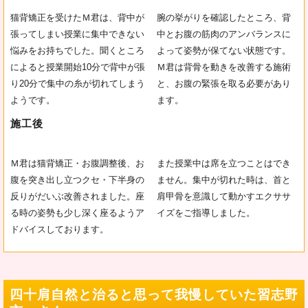
猫背矯正を受けたＭ君は、背中が
腕の挙がりを確認したところ、背
張ってしまい授業に集中できない
中とお腹の筋肉のアンバランスに
悩みをお持ちでした。聞くところ
よって姿勢が保てない状態です。
によると授業開始10分で背中が張
Ｍ君は背骨を動きを改善する施術
り20分で集中の糸が切れてしまう
と、お腹の緊張を取る必要があり
ようです。
ます。
施工後
Ｍ君は猫背矯正・お腹調整後、お
また授業中は席を立つことはでき
腹を突き出し立つクセ・下半身の
ません。集中が切れた時は、首と
反りがだいぶ改善されました。座
肩甲骨を意識して動かすエクササ
る時の姿勢も少し深く座るようア
イズをご指導しました。
ドバイスしております。
四十肩自然と治ると思って我慢していた習志野