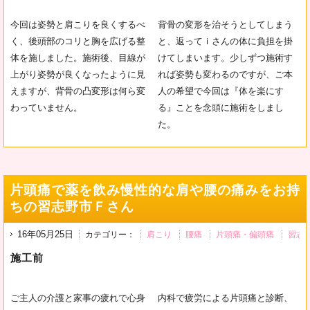
今回は姿勢と肩こりを良くするべ
背骨の変形を治そうとしてしまう
く、後頭部のコリと胸を広げる整
と、返ってｉさんの体に負担を掛
体を施しました。施術後、目線が
けてしまいます。少しずつ施術す
上がり姿勢が良くなったように見
れば姿勢も変わるのですが、ご本
えますが、背骨の凸変形は何ら変
人の希望で今回は『体を楽にす
わっていません。
る』ことを念頭に施術をしまし
た。
片頭痛で薬を飲み慢性的な肩や腰の痛みをお持
ちの習志野市Ｆさん
16年05月25日
カテゴリー：
肩こり
腰痛
片頭痛・偏頭痛
習志
施工前
ご主人の介護と家事の疲れで心身
内科で疲労による片頭痛と診断、