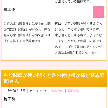
が溜まっている模様です。
施工後
足首の水（関節液）は基本的に関
後は、足首の関節を軽く整えてあ
節内に熱（炎症）が有ると、関節
げると、早く水が引いてきます。
包から水（関節液）が出て熱（炎
水が引くと正座も出来るようにな
症）を抑える自然現象です。
ります。ただしその場しのぎです
ので、しばらく足首のアイシング
と週1回通院が必要となります。
右股関節が硬い開くと足の付け根が痛む習志野
市iさん
16年09月13日
カテゴリー：
習志野市
股関節痛
施工前