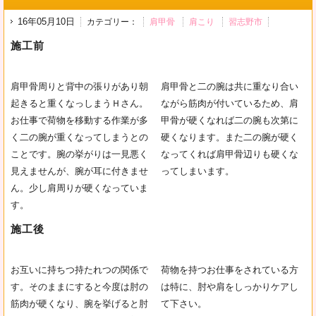
16年05月10日
カテゴリー：
肩甲骨
肩こり
習志野市
施工前
肩甲骨周りと背中の張りがあり朝
肩甲骨と二の腕は共に重なり合い
起きると重くなっしまうＨさん。
ながら筋肉が付いているため、肩
お仕事で荷物を移動する作業が多
甲骨が硬くなれば二の腕も次第に
く二の腕が重くなってしまうとの
硬くなります。また二の腕が硬く
ことです。腕の挙がりは一見悪く
なってくれば肩甲骨辺りも硬くな
見えませんが、腕が耳に付きませ
ってしまいます。
ん。少し肩周りが硬くなっていま
す。
施工後
お互いに持ちつ持たれつの関係で
荷物を持つお仕事をされている方
す。そのままにすると今度は肘の
は特に、肘や肩をしっかりケアし
筋肉が硬くなり、腕を挙げると肘
て下さい。