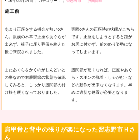
16年05月24日
カテゴリー：
習志野市
股関節痛
施工前
あまり正座をする機会が無いoさ
実際oさんの正座時の状態がこちら
ん。親族の不幸で正座やあぐらが
です。正座をしようとすると踵が
出来ず、椅子に座り葬儀を終えた
お尻に付かず、前のめり姿勢にな
後ご来院されました。
ってしまいます。
またあぐらをかくのがしんどいと
股関節が硬くなれば、正座やあぐ
の事なので右股関節の状態も確認
ら・ズボンの脱着・しゃがむ・な
してみると、しっかり股関節の付
どの動作が出来なくなります。早
け根も硬くなっておりました。
めに適切な処置が必要となりま
す。
肩甲骨と背中の張りが楽になった習志野市Ｈさ
ん